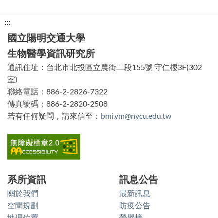
下
:::
方
國立陽明交通大學
功
生物醫學資訊研究所
能
通訊住址：台北市北投區立農街二段155號 守仁樓3F(302
區
室)
塊
聯絡電話：886-2-2826-7322
傳真號碼：886-2-2820-2508
若有任何疑問，請來信至：
bmi.ym@nycu.edu.tw
系所資訊
訊息公告
關於我們
最新訊息
空間規劃
防疫公告
地理位置
榮譽榜