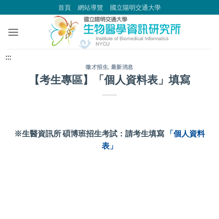
跳
首頁
網站導覽
國立陽明交通大學
到
主
要
內
中
:::
容
央
徵才招生
,
最新消息
【考生專區】「個人資料表」填寫
區
內
容
區
塊
※生醫資訊所 碩博班招生考試：請考生填寫
「個人資料
表」