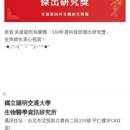
恭賀 吳俊穎所長榮獲「110年度科技部傑出研究獎」
全所師生衷心祝賀！
‧★,:*:‧\(￣▽￣)/‧:*‧°★*
下
:::
方
國立陽明交通大學
功
生物醫學資訊研究所
能
通訊住址：台北市北投區立農街二段155號 守仁樓3F(302
區
室)
塊