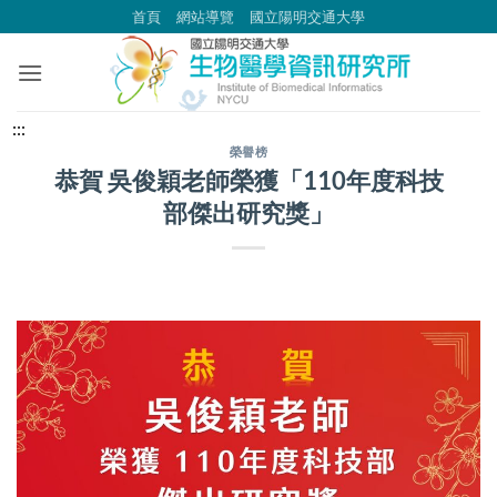
跳
首頁
網站導覽
國立陽明交通大學
到
主
要
內
中
:::
容
央
榮譽榜
恭賀 吳俊穎老師榮獲「110年度科技
區
內
部傑出研究獎」
容
區
塊