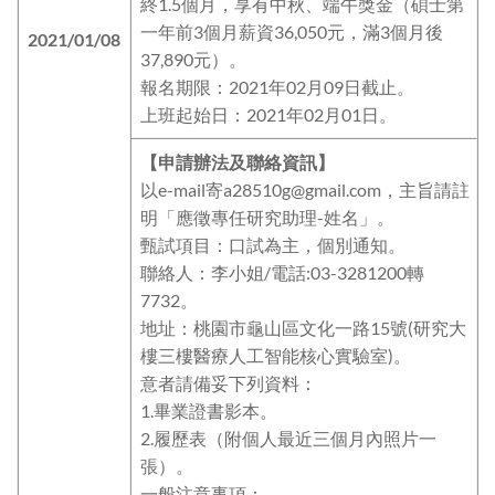
終1.5個月，享有中秋、端午獎金（碩士第
一年前3個月薪資36,050元，滿3個月後
2021/01/08
37,890元）。
報名期限：2021年02月09日截止。
上班起始日：2021年02月01日。
【申請辦法及聯絡資訊】
以e-mail寄a28510g@gmail.com，主旨請註
明「應徵專任研究助理-姓名」。
甄試項目：口試為主，個別通知。
聯絡人：李小姐/電話:03-3281200轉
7732。
地址：桃園市龜山區文化一路15號(研究大
樓三樓醫療人工智能核心實驗室)。
意者請備妥下列資料：
1.畢業證書影本。
2.履歷表（附個人最近三個月內照片一
張）。
一般注意事項：