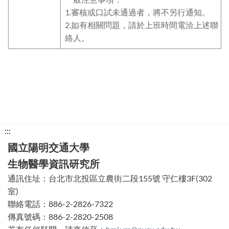
1.審核或口試未通過者，將不另行通知。
2.如有相關問題，請於上班時間電洽上述聯
絡人。
下
:::
方
國立陽明交通大學
功
生物醫學資訊研究所
能
通訊住址：台北市北投區立農街二段155號 守仁樓3F(302
區
室)
塊
聯絡電話：886-2-2826-7322
傳真號碼：886-2-2820-2508