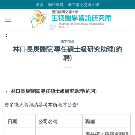
跳
首頁
網站導覽
國立陽明交通大學
到
主
要
內
中
:::
容
央
徵才招生
林口長庚醫院 專任碩士級研究助理(約
區
內
聘)
容
區
塊
林口長庚醫院 專任碩士級研究助理(約聘)
更多徵人資訊請參考本所
徵才公告
!
日期
公司名稱
職稱
專任碩士級研究助理