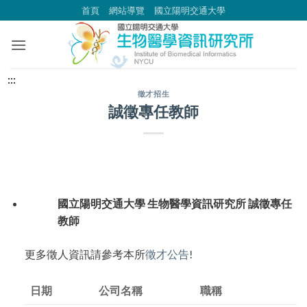
跳
首頁
網站導覽
國立陽明交通大學
到
主
要
內
中
:::
容
央
徵才招生
誠徵專任教師
區
內
容
區
塊
國立陽明交通大學 生物醫學資訊研究所 誠徵專任
教師
更多徵人資訊請參考本所
徵才公告
!
日期
公司名稱
職稱