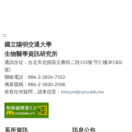
下
:::
方
國立陽明交通大學
功
生物醫學資訊研究所
能
通訊住址：台北市北投區立農街二段155號 守仁樓3F(302
區
室)
塊
聯絡電話：886-2-2826-7322
傳真號碼：886-2-2820-2508
若有任何疑問，請來信至：
bmi.ym@nycu.edu.tw
系所資訊
訊息公告