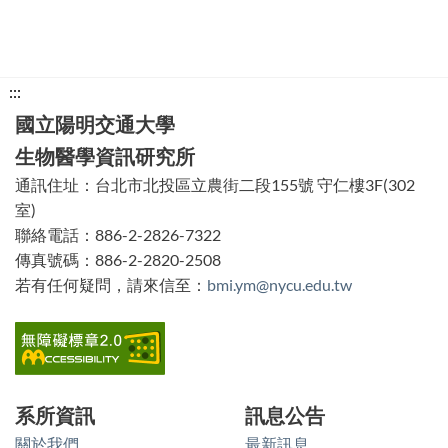
下
:::
方
國立陽明交通大學
功
生物醫學資訊研究所
能
通訊住址：台北市北投區立農街二段155號 守仁樓3F(302
區
室)
塊
聯絡電話：886-2-2826-7322
傳真號碼：886-2-2820-2508
若有任何疑問，請來信至：
bmi.ym@nycu.edu.tw
系所資訊
訊息公告
關於我們
最新訊息