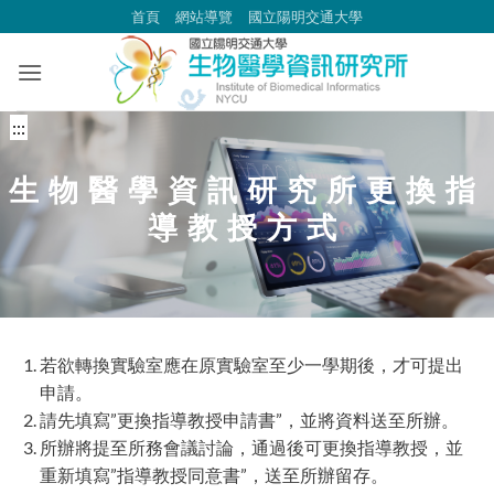
跳
首頁
網站導覽
國立陽明交通大學
到
主
要
內
中
:::
容
央
區
生物醫學資訊研究所更換指
內
容
導教授方式
區
塊
若欲轉換實驗室應在原實驗室至少一學期後，才可提出
申請。
請先填寫”更換指導教授申請書”，並將資料送至所辦。
所辦將提至所務會議討論，通過後可更換指導教授，並
重新填寫”指導教授同意書”，送至所辦留存。