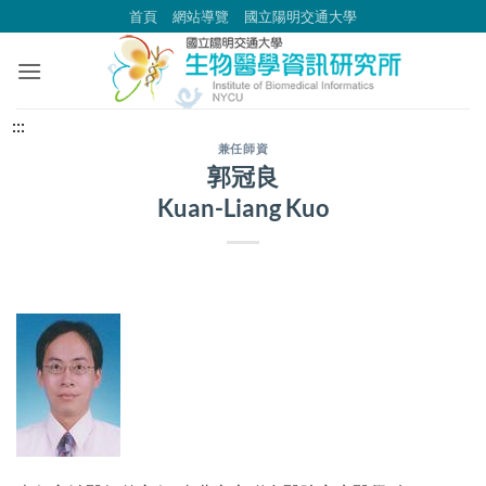
跳
首頁
網站導覽
國立陽明交通大學
到
主
要
內
中
:::
容
央
兼任師資
郭冠良
區
內
Kuan-Liang Kuo
容
區
塊