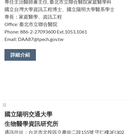
專任主治醫師兼主任, 臺北市立聯合醫院家庭醫學科
國立台灣大學資訊工程博士、國立陽明大學醫系學士
專長：家庭醫學、資訊工程
Office: 臺北市立聯合醫院
Phone: 886-2-27093600 Ext.1053,1061
Email: DAA87@tpech.gov.tw
詳細介紹
下
:::
方
國立陽明交通大學
功
生物醫學資訊研究所
能
通訊住址：台北市北投區立農街二段155號 守仁樓3F(302
區