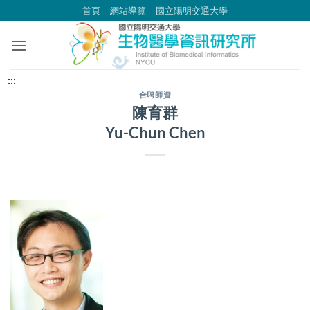
跳
首頁
網站導覽
國立陽明交通大學
到
主
要
內
中
:::
容
央
合聘師資
陳育群
區
內
Yu-Chun Chen
容
區
塊