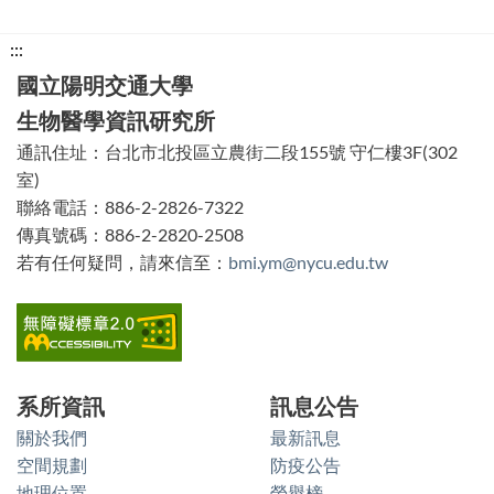
下
:::
方
國立陽明交通大學
功
生物醫學資訊研究所
能
通訊住址：台北市北投區立農街二段155號 守仁樓3F(302
區
室)
塊
聯絡電話：886-2-2826-7322
傳真號碼：886-2-2820-2508
若有任何疑問，請來信至：
bmi.ym@nycu.edu.tw
系所資訊
訊息公告
關於我們
最新訊息
空間規劃
防疫公告
地理位置
榮譽榜