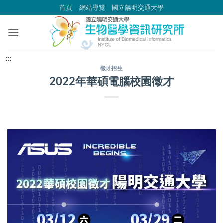
跳
首頁
網站導覽
國立陽明交通大學
到
主
要
內
中
:::
容
央
徵才招生
2022年華碩電腦校園徵才
區
內
容
區
塊