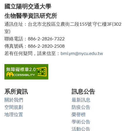
方
國立陽明交通大學
功
生物醫學資訊研究所
能
通訊住址：台北市北投區立農街二段155號 守仁樓3F(302
區
室)
塊
聯絡電話：886-2-2826-7322
傳真號碼：886-2-2820-2508
若有任何疑問，請來信至：
bmi.ym@nycu.edu.tw
系所資訊
訊息公告
關於我們
最新訊息
空間規劃
防疫公告
地理位置
榮譽榜
學術公告
活動公告