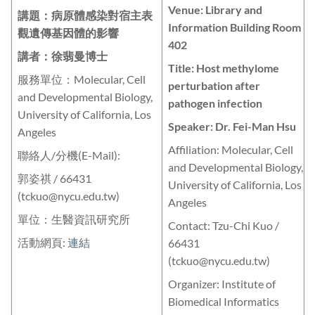
Venue: Library and
講題：病原體感染對宿主表
Information Building Room
觀遺傳基因體的影響
402
講者：徐翡曼博士
Title: Host methylome
服務單位：Molecular, Cell
perturbation after
and Developmental Biology,
pathogen infection
University of California, Los
Speaker: Dr. Fei-Man Hsu
Angeles
Affiliation: Molecular, Cell
聯絡人/分機(E-Mail):
and Developmental Biology,
郭姿祺 / 66431
University of California, Los
(tckuo@nycu.edu.tw)
Angeles
單位：生醫資訊研究所
Contact: Tzu-Chi Kuo /
活動網頁:
連結
66431
(tckuo@nycu.edu.tw)
Organizer: Institute of
Biomedical Informatics