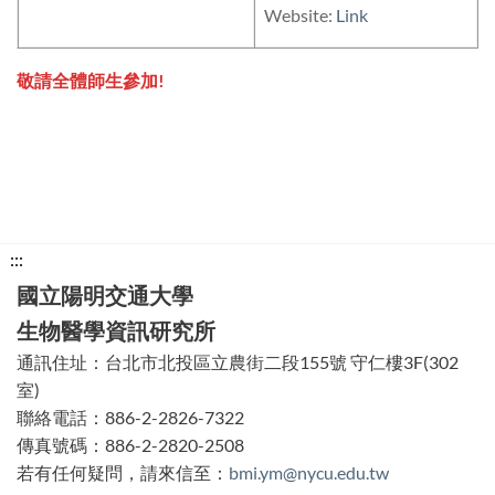
Website:
Link
敬請全體師生參加!
下
:::
方
國立陽明交通大學
功
生物醫學資訊研究所
能
通訊住址：台北市北投區立農街二段155號 守仁樓3F(302
區
室)
塊
聯絡電話：886-2-2826-7322
傳真號碼：886-2-2820-2508
若有任何疑問，請來信至：
bmi.ym@nycu.edu.tw