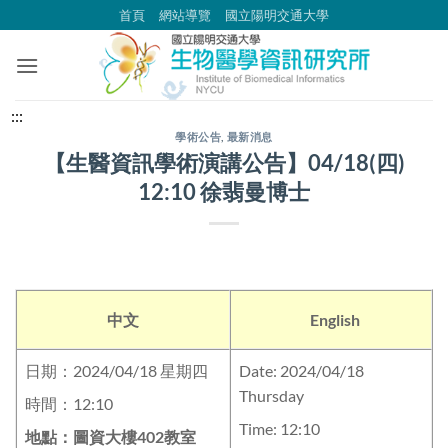
跳
首頁
網站導覽
國立陽明交通大學
到
主
要
內
中
:::
容
央
學術公告
,
最新消息
【生醫資訊學術演講公告】04/18(四)
區
內
12:10 徐翡曼博士
容
區
塊
中文
English
日期：2024/04/18 星期四
Date: 2024/04/18
Thursday
時間：12:10
Time: 12:10
地點：圖資大樓402教室