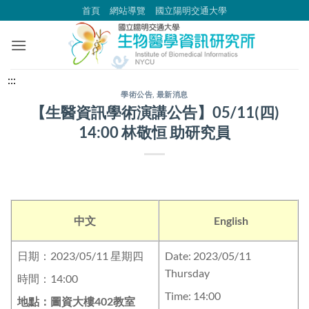
跳
首頁
網站導覽
國立陽明交通大學
到
主
要
內
中
:::
容
央
學術公告
,
最新消息
【生醫資訊學術演講公告】05/11(四)
區
內
14:00 林敬恒 助研究員
容
區
塊
中文
English
日期：2023/05/11 星期四
Date: 2023/05/11
Thursday
時間：14:00
Time: 14:00
地點：圖資大樓402教室