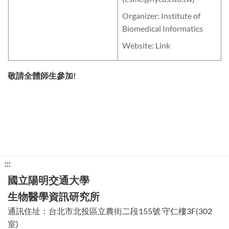
Organizer: Institute of
Biomedical Informatics
Website:
Link
敬請全體師生參加!
下
:::
方
國立陽明交通大學
功
生物醫學資訊研究所
能
通訊住址：台北市北投區立農街二段155號 守仁樓3F(302
區
室)
塊