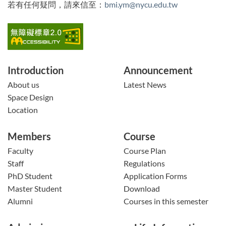
若有任何疑問，請來信至：
bmi.ym@nycu.edu.tw
Introduction
Announcement
About us
Latest News
Space Design
Location
Members
Course
Faculty
Course Plan
Staff
Regulations
PhD Student
Application Forms
Master Student
Download
Alumni
Courses in this semester