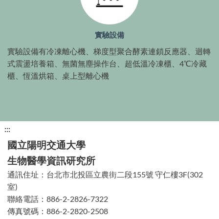
實驗設備
實驗設備有冷凍離心機、梯度型聚合酵素連鎖反應器、迴轉
式震盪培養箱、無菌無塵操作台、超低溫冷凍櫃、4℃冷藏
櫃、恆溫烘箱、桌上型離心機
下
:::
方
國立陽明交通大學
功
生物醫學資訊研究所
能
通訊住址：台北市北投區立農街二段155號 守仁樓3F(302
區
室)
塊
聯絡電話：886-2-2826-7322
傳真號碼：886-2-2820-2508