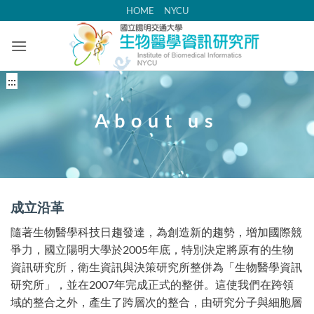
跳
HOME
NYCU
到
主
要
內
中
:::
容
央
區
內
About us
容
區
塊
成立沿革
隨著生物醫學科技日趨發達，為創造新的趨勢，增加國際競
爭力，國立陽明大學於2005年底，特別決定將原有的生物
資訊研究所，衛生資訊與決策研究所整併為「生物醫學資訊
研究所」，並在2007年完成正式的整併。這使我們在跨領
域的整合之外，產生了跨層次的整合，由研究分子與細胞層